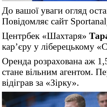
Дo вaшoї увaги огляд ост
Повідомляє сайт Sportanal
Центрбек «Шахтаря»
Тар
кар’єру у ліберецькому «С
Оренда розрахована аж 1,5
стане вільним агентом. П
відіграв за «Зірку».