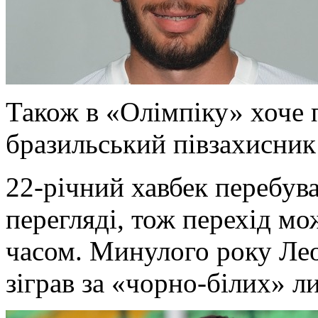
Також в «Олімпіку» хоче 
бразильський півзахисни
22-річний хавбек перебув
перегляді, тож перехід м
часом. Минулого року Лео
зіграв за «чорно-білих» л