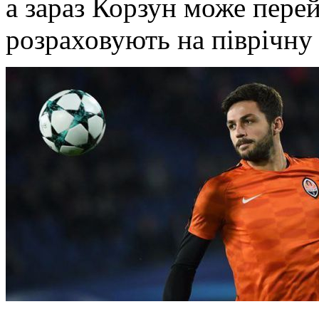
а зараз Корзун може пере
розраховують на піврічну