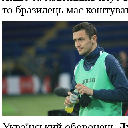
то бразилець має коштува
Український оборонець
Д