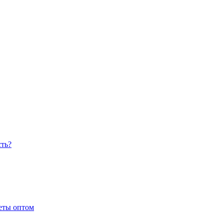
сть?
еты оптом