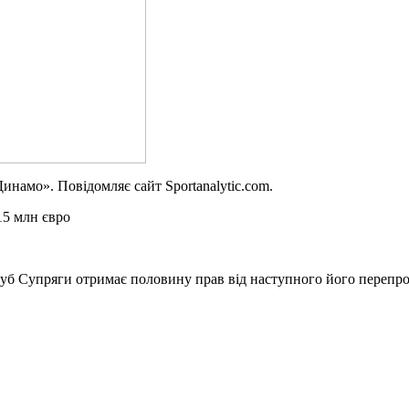
инамо». Повідомляє сайт Sportanalytic.com.
15 млн євро
клуб Супряги отримає половину прав від наступного його перепр