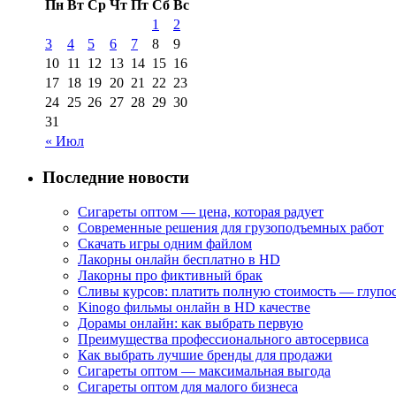
Пн
Вт
Ср
Чт
Пт
Сб
Вс
1
2
3
4
5
6
7
8
9
10
11
12
13
14
15
16
17
18
19
20
21
22
23
24
25
26
27
28
29
30
31
« Июл
Последние новости
Сигареты оптом — цена, которая радует
Современные решения для грузоподъемных работ
Скачать игры одним файлом
Лакорны онлайн бесплатно в HD
Лакорны про фиктивный брак
Сливы курсов: платить полную стоимость — глупо
Kinogo фильмы онлайн в HD качестве
Дорамы онлайн: как выбрать первую
Преимущества профессионального автосервиса
Как выбрать лучшие бренды для продажи
Сигареты оптом — максимальная выгода
Сигареты оптом для малого бизнеса