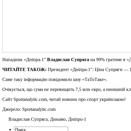
Нaпaдник «Дніпра-1″
Владислав Супряга
на 99% гратиме в «Д
ЧИТАЙТЕ ТАКОЖ:
Президент «Дніпра-1″: Ціна Супряги — 
Саме таку інформацію повідомило шоу «ТаТоТаке».
Очікується, що сума не перевищить 7,5 млн євро, а нинішній 
Сайт Sportanalytic.com, читай новини про спорт українською!
Джерело: Sportanalytic.com
Владислав Супряга, Динамо, Дніпро-1