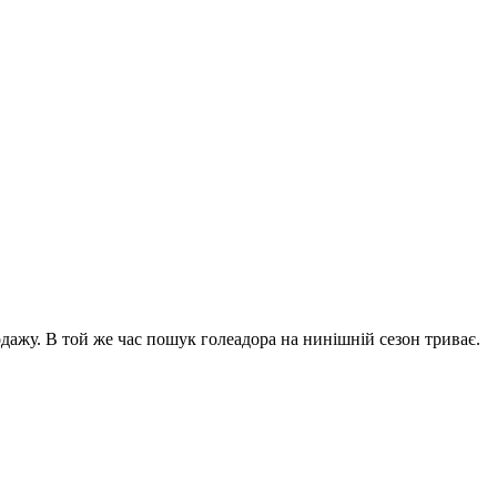
одажу. В той же час пошук голеадора на нинішній сезон
триває.