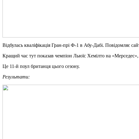
Відбулaсь кваліфікація Гран-прі Ф-1 в Абу-Дабі. Повідомляє сайт
Кращий час тут показав чемпіон Льюїс Хемілто на «Мерседес»,
Це 11-й поул британця цього сезону.
Результати: