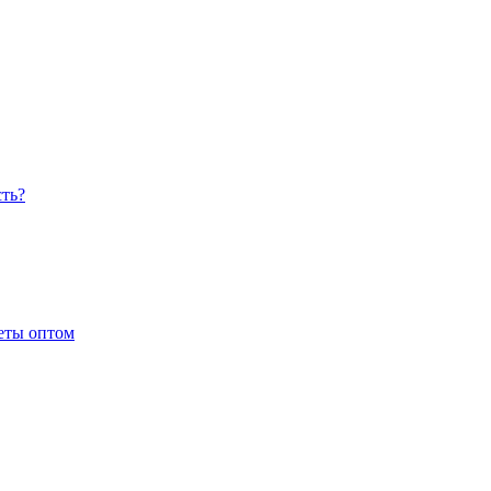
сть?
еты оптом