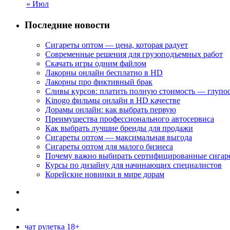
« Июл
Последние новости
Сигареты оптом — цена, которая радует
Современные решения для грузоподъемных работ
Скачать игры одним файлом
Лакорны онлайн бесплатно в HD
Лакорны про фиктивный брак
Сливы курсов: платить полную стоимость — глупо
Kinogo фильмы онлайн в HD качестве
Дорамы онлайн: как выбрать первую
Преимущества профессионального автосервиса
Как выбрать лучшие бренды для продажи
Сигареты оптом — максимальная выгода
Сигареты оптом для малого бизнеса
Почему важно выбирать сертифицированные сигар
Курсы по дизайну для начинающих специалистов
Корейские новинки в мире дорам
чат рулетка 18+