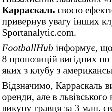
Карраскаль
своєю ефекти
привернув увагу інших кл
Sportanalytic.com.
FootballHub
інформує, що 
8 пропозицій вигідних по 
яких з клубу з американсь
Відзначимо, Карраскаль в
оренди, але в
львівського
викупу гравця за 3 млн. єв