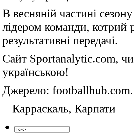
В весняній частині сезон
лідером команди, котрий р
результативні передачі.
Сайт Sportanalytic.com, ч
українською!
Джерело: footballhub.c
Карраскаль, Карпати