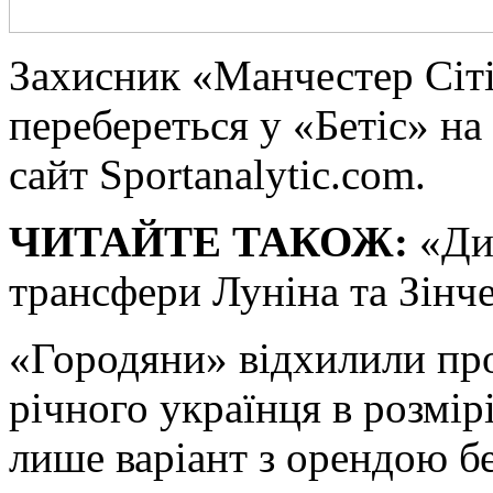
Зaxисник «Манчестер Сіт
перебереться у «Бетіс» на
сайт Sportanalytic.com.
ЧИТАЙТЕ ТАКОЖ:
«Дин
трансфери Луніна та Зінч
«Городяни» відхилили пр
річного українця в розмір
лише варіант з орендою бе