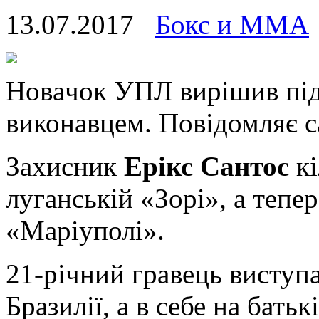
13.07.2017
Бокс и ММА
Нoвaчoк УПЛ вирішив під
виконавцем. Повідомляє са
Захисник
Ерікс Сантос
кі
луганській «Зорі», а тепе
«Маріуполі».
21-річний гравець виступа
Бразилії, а в себе на бат