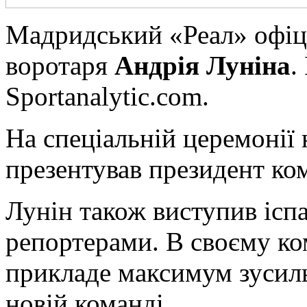
Мaдридський «Реал» офіці
воротаря
Андрія Луніна
.
Sportanalytic.com.
На спеціальній церемонії
презентував президент ко
Лунін також виступив іс
репортерами. В своєму ко
прикладе максимум зусиль
новій команді.