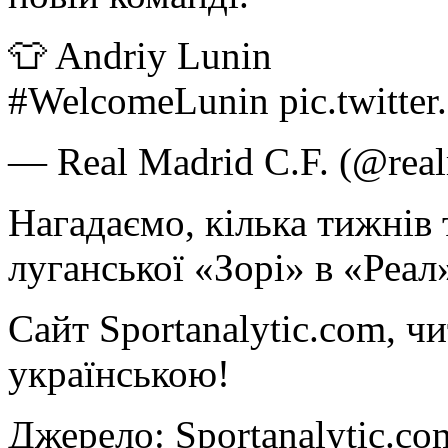
👕 Andriy Lunin
#WelcomeLunin pic.twitt
— Real Madrid C.F. (@real
Нагадаємо, кілька тижнів
луганської «Зорі» в «Реал»
Сайт Sportanalytic.com, ч
українською!
Джерело: Sportanalytic