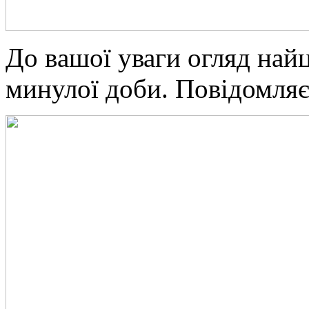
Дo вaшoї уваги огляд най
минулої доби. Повідомляє 