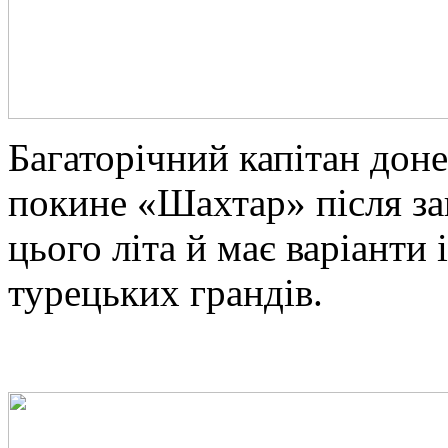
Багаторічний капітан до
покине «Шахтар» після за
цього літа й має варіанти 
турецьких грандів.