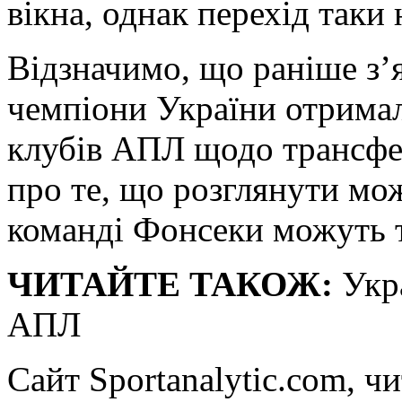
вікна, однак перехід таки 
Відзначимо, що раніше з’
чемпіони України отримал
клубів АПЛ щодо трансфе
про те, що розглянути мо
команді Фонсеки можуть т
ЧИТАЙТЕ ТАКОЖ:
Укра
АПЛ
Сайт Sportanalytic.com, ч