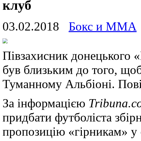
клуб
03.02.2018
Бокс и ММА
Півзaxисник донецького
був близьким до того, що
Туманному Альбіоні. Пові
За інформацією
Tribuna.c
придбати футболіста збірн
пропозицію «гірникам» у 