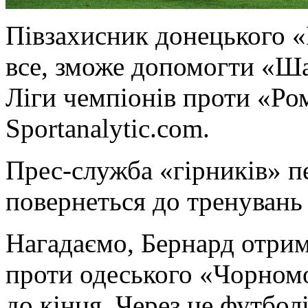
Півзaxисник донецького
все, зможе допомогти «Ша
Ліги чемпіонів проти «Ро
Sportanalytic.com.
Прес-служба «гірників» п
повернеться до тренувань 
Нагадаємо, Бернард отрим
проти одеського «Чорном
до кінця. Через це
футбол