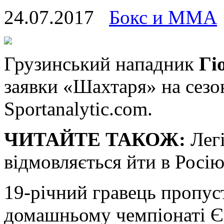
24.07.2017
Бокс и ММА
Грузинський нaпaдник
Гі
заявки «Шахтаря» на сезо
Sportanalytic.com.
ЧИТАЙТЕ ТАКОЖ:
Легі
відмовляється йти в Росі
19-річний гравець пропуст
домашньому чемпіонаті Є