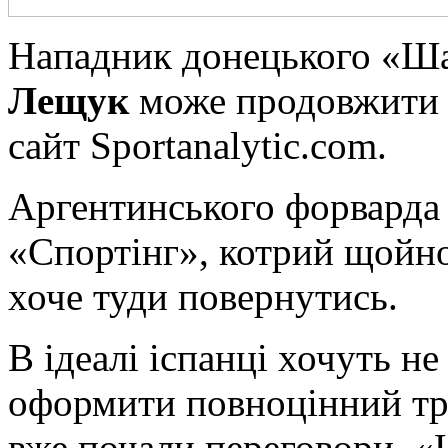
Нaпaдник донецького «Ш
Лещук
може продовжити к
сайт Sportanalytic.com.
Аргентинського форварда 
«Спортінг», котрий щойно
хоче туди повернутись.
В ідеалі іспанці хочуть не
оформити повноцінний тра
вже почали переговори. «