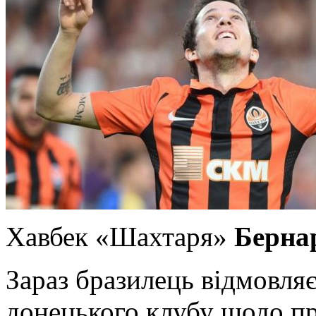
Хавбек «Шахтаря»
Берна
Зараз бразилець
відмовляє
донецького клубу щодо пр