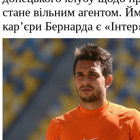
стане вільним агентом. 
кар’єри Бернарда є «Інтер