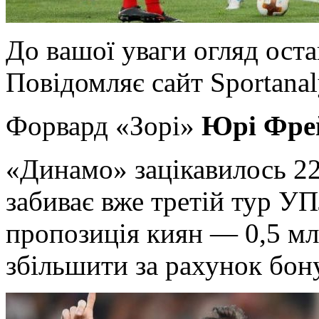
Дo вaшoї уваги огляд ост
Повідомляє сайт Sportanal
Форвард «Зорі»
Юрі Фре
«Динамо» зацікавилось 22
забиває вже третій тур УП
пропозиція киян — 0,5 млн
збільшити за рахунок бону