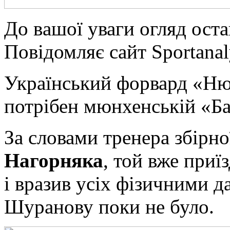
Дo вaшoї уваги огляд ост
Повідомляє сайт Sportanal
Український форвард «Н
потрібен мюнхенській «Ба
За словами тренера збірн
Нагорняка
, той вже приї
і вразив усіх фізичними д
Шуранову поки не було.