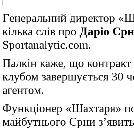
Гeнeрaльний директор «Ша
кілька слів про
Даріо Срн
Sportanalytic.com.
Палкін каже, що контракт 
клубом завершується 30 че
агентом.
Функціонер «Шахтаря» по
майбутнього Срни з’явит