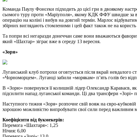
Команда Паулу Фонсеки підходить до цієї гри в двоякому наст
сьомого туру проти «Маріуполя», якому КДК ФФУ швидше за все
операцію на коліні і вибув на довгий термін. Марлос відбуват
збірних виглядають стомленими і цей факт також не на користь
Та попри всі негаразди донеччан саме вони вважаються фавори
який «Шахтар» зіграє вже в середу 13 вересня.
«Зоря»
Луганський клуб потрохи оговтується після вкрай невдалого ст
«Чорноморцем». Луганці забили «морякам» п’ять голів без відп
В «Зорю» повернувся її колишній лідер Олександр Караваєв, я
підсилити напад луганської команди. Ці два трансфери «Зорі» 
Наступного тижня «Зоря» розпочне свій вояж на євро-кубковій 
хорошою можливістю випробувати свої сили перед важливим ма
Коефіцієнти від букмекерів:
Перемога «Шахтаря»: 1,25
Нічия: 6,00
Перемога «Зорі»: 13,0