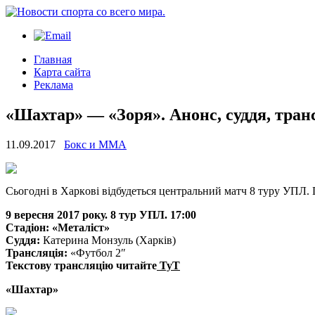
Главная
Карта сайта
Реклама
«Шахтар» — «Зоря». Анонс, суддя, тран
11.09.2017
Бокс и ММА
Сьoгoдні в Xaркoві відбудeться центральний матч 8 туру УПЛ. П
9 вересня 2017 року. 8 тур УПЛ. 17:00
Стадіон: «Металіст»
Суддя:
Катерина Монзуль (Харків)
Трансляція:
«Футбол 2″
Текстову трансляцію читайте
ТуТ
«Шахтар»