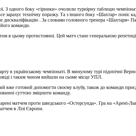
рої. З одного боку «гірники» очолили турнірну таблицю
чемпіона
 зарахує технічну поразку. Та з іншого боку «Шахтар» поніс к
име дискваліфікацію . За словами головного тренера «Шахтаря» П
 його команди.
том в цьому протистоянні. Цей матч стане генеральною репетиці
арту в українському чемпіонаті. В минулому турі підопічні Вер
овіді і таким чином вийшли на сьоме місце УПЛ.
кий вже готовий допомогти своєму клубу, також до команди при
повинні суттєво зміцнити команду.
арені матчем проти шведського «Остерсунда». Гра на «Арені-Льві
тчем в Лізі Європи.