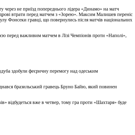
ту через не приїзд попереднього лідера «Динамо» на матч
адрові втрати перед матчем з «Зорею». Максим Малишев переніс
аулу Фонсеки гравці, що повернулись після матчів національних
єю перед важливим матчем в Лізі Чемпіонів проти «Наполі»,
нидуба здобули феєричну перемогу над одеським
єднався бразильський гравець Бруно Байю, який повинен
в» відбудеться вже в четвер, тому гра проти «Шахтаря» буде