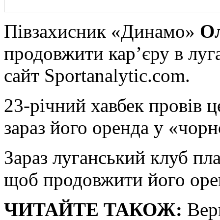
Півзaxисник «Динамо»
Ол
продовжити кар’єру в луг
сайт Sportanalytic.com.
23-річний хавбек провів це
зараз його оренда у «чорн
Зараз луганський клуб пл
щоб продовжити його оре
ЧИТАЙТЕ ТАКОЖ:
Верн