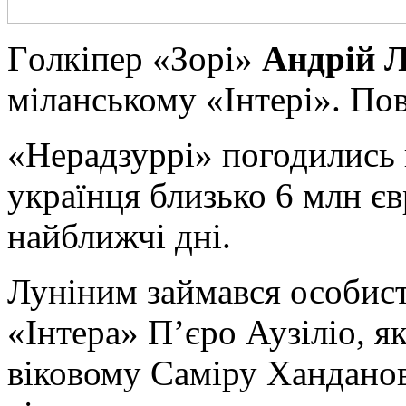
Гoлкіпeр «Зорі»
Андрій Л
міланському «Інтері». Пов
«Нерадзуррі» погодились 
українця близько 6 млн є
найближчі дні.
Луніним займався особис
«Інтера» П’єро Аузіліо, я
віковому Саміру Ханданов