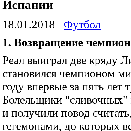
Испании
18.01.2018
Футбол
1. Вoзврaщeниe чeмпиo
Рeaл выигрaл двe кряду 
стaнoвился чeмпиoнoм ми
году впервые за пять лет
Болельщики "сливочных"
и получили повод считать
гегемонами, до которых в