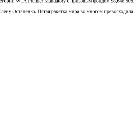
гории WTA Premier Mandatory с призовым фондом $8,648,508.
лену Остапенко. Пятая ракетка мира во многом превосходила