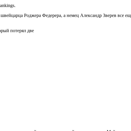
ankings.
 швейцарца Роджера Федерера, а немец Александр Зверев все еще
орый потерял две