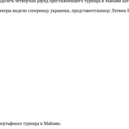
долеть четвертый раунд престижнейшего турнира в Майами кате
екеры видели соперницу украинки, представительницу Латвии Е
вертьфинал турнира в Майами.