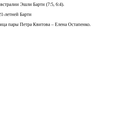
стралии Эшли Барти (7:5, 6:4).
21-летней Барти
ница пары Петра Квитова – Елена Остапенко.