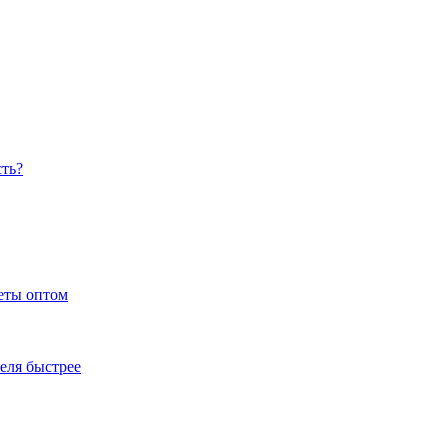
сть?
еты оптом
еля быстрее