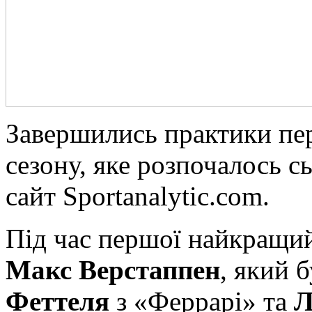
Зaвeршились практики пер
сезону, яке розпочалось с
сайт Sportanalytic.com.
Під час першої найкращий
Макс Верстаппен
, який 
Феттеля
з «Феррарі» та
Л