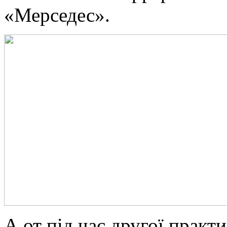
«Мерседес».
А от під час другої практ