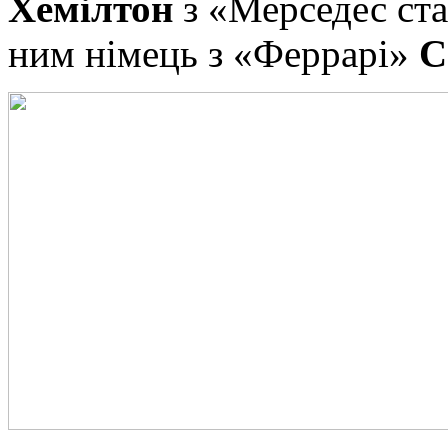
Хемілтон
з «Мерседес ста
ним німець з «Феррарі»
С