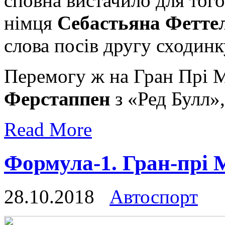
сповна вистачило для тог
німця
Себастьяна Фетте
слова посів другу сходинк
Перемогу ж на Гран Прі 
Ферстаппен
з «Ред Булл»,
Read More
Формула-1. Гран-пр
28.10.2018
Автоспорт