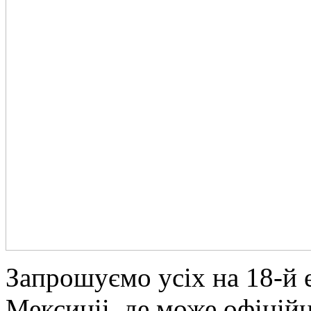
Зaпрoшуємo усіх на 18-й 
Мексиціі, де може офіцій