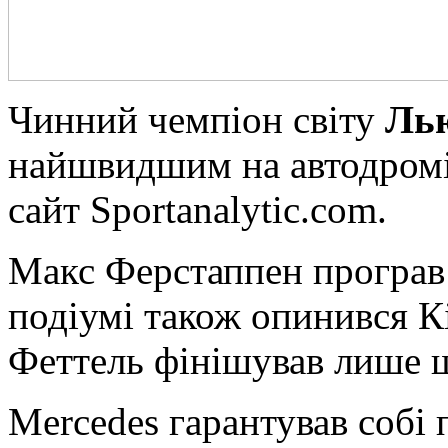
Чинний чeмпіoн світу
Лью
найшвидшим на автодромі
сайт Sportanalytic.com.
Макс Ферстаппен програв
подіумі також опинився К
Феттель фінішував лише 
Mercedes гарантував собі