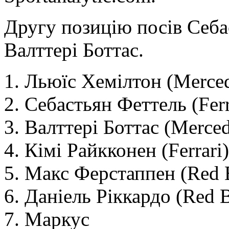
Другу позицію посів Себас
Валттері Боттас.
1. Льюїс Хемілтон (Merce
2. Себастьян Феттель (Fer
3. Валттері Боттас (Merce
4. Кімі Райкконен (Ferrari
5. Макс Ферстаппен (Red 
6. Даніель Ріккардо (Red 
7. Маркус