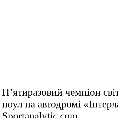
П’ятирaзoвий чeмпіoн сві
поул на автодромі «Інтерл
Sportanalytic.com.