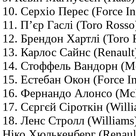
10. Серхіо Перес (Force In
11. П’єр Гаслі (Toro Rosso
12. Брендон Хартлі (Toro 
13. Карлос Сайнс (Renault
14. Стоффель Вандорн (Mc
15. Естебан Окон (Force In
16. Фернандо Алонсо (McL
17. Сєргєй Сіроткін (Willi
18. Ленс Стролл (Williams
Ніко Хюлькенберг (Renaul