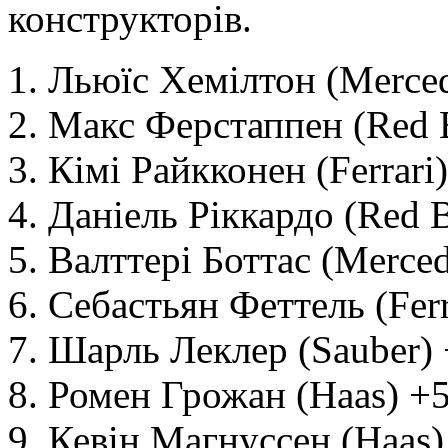
конструкторів.
1. Льюїс Хемілтон (Merce
2. Макс Ферстаппен (Red 
3. Кімі Райкконен (Ferrari
4. Даніель Ріккардо (Red B
5. Валттері Боттас (Merce
6. Себастьян Феттель (Ferr
7. Шарль Леклер (Sauber)
8. Ромен Грожан (Haas) +
9. Кевін Магнуссен (Haas)