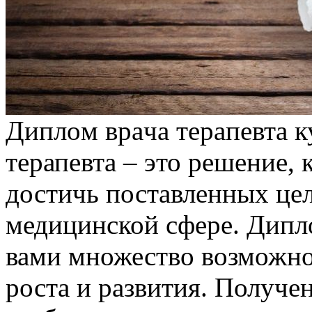
Диплoм врaчa тeрaпeвтa к
терапевта – это решение,
достичь поставленных цел
медицинской сфере. Дипло
вами множество возможно
роста и развития. Получе