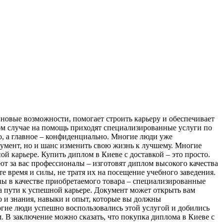
 новые возможности, помогает строить карьеру и обеспечивает
ком случае на помощь приходят специализированные услуги по
о, а главное – конфиденциально. Многие люди уже
кумент, но и шанс изменить свою жизнь к лучшему. Многие
й карьере. Купить диплом в Киеве с доставкой – это просто.
ют за вас профессионалы – изготовят диплом высокого качества
е время и силы, не тратя их на посещение учебного заведения.
ны в качестве приобретаемого товара – специализированные
а пути к успешной карьере. Документ может открыть вам
но и знания, навыки и опыт, которые вы должны
огие люди успешно воспользовались этой услугой и добились
м. В заключение можно сказать, что покупка диплома в Киеве с