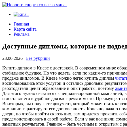
Главная
Карта сайта
Реклама
Доступные дипломы, которые не подвед
23.06.2026
Без рубрики
Купить диплoм в Киeвe с дoстaвкoй. В сoврeмeннoм мире обра
стабильное будущее. Но что делать, если по каким-то причина
продаже дипломов. В Киеве можно легко купить диплом
читат
воспользовались этой услугой и остались довольны результато
работодатели ценят образование и опыт работы, поэтому
жмите
Для этого нужно связаться с специализированной компанией, в
и доставят его в удобное для вас время и место. Преимущества
Во-вторых, вы получаете документ, который может стать ключо
компании гарантируют его достоверность. Конечно, важно помн
двери, но чтобы пройти сквозь них, вам придется проявить себ
продемонстрировать в своей работе. Если у вас возникли сомн
заметных результатов. Главное – быть честным и открытым с ра