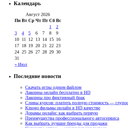
Календарь
Август 2026
Пн
Вт
Ср
Чт
Пт
Сб
Вс
1
2
3
4
5
6
7
8
9
10
11
12
13
14
15
16
17
18
19
20
21
22
23
24
25
26
27
28
29
30
31
« Июл
Последние новости
Скачать игры одним файлом
Лакорны онлайн бесплатно в HD
Лакорны про фиктивный брак
Сливы курсов: платить полную стоимость — глупо
Kinogo фильмы онлайн в HD качестве
Дорамы онлайн: как выбрать первую
Преимущества профессионального автосервиса
Как выбрать лучшие бренды для продажи