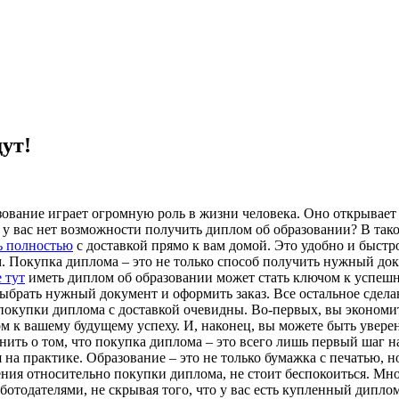
ут!
зование играет огромную роль в жизни человека. Оно открывает
м у вас нет возможности получить диплом об образовании? В та
ь полностью
с доставкой прямо к вам домой. Это удобно и быстр
м. Покупка диплома – это не только способ получить нужный до
 тут
иметь диплом об образовании может стать ключом к успешно
ыбрать нужный документ и оформить заказ. Все остальное сдела
 покупки диплома с доставкой очевидны. Во-первых, вы экономит
м к вашему будущему успеху. И, наконец, вы можете быть увере
ить о том, что покупка диплома – это всего лишь первый шаг н
я на практике. Образование – это не только бумажка с печатью, 
ения относительно покупки диплома, не стоит беспокоиться. Мн
ботодателями, не скрывая того, что у вас есть купленный дипло