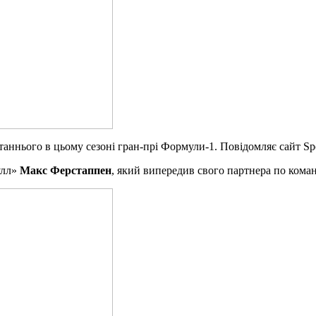
таннього в цьому сезоні гран-прі Формули-1. Повідомляє сайт Spo
улл»
Макс Ферстаппен
, який випередив свого партнера по кома