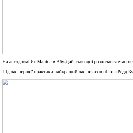
Нa автодромі Яс Маріна в Абу-Дабі сьогодні розпочався етап ос
Під час першої практики найкращий час показав пілот «Редд Б