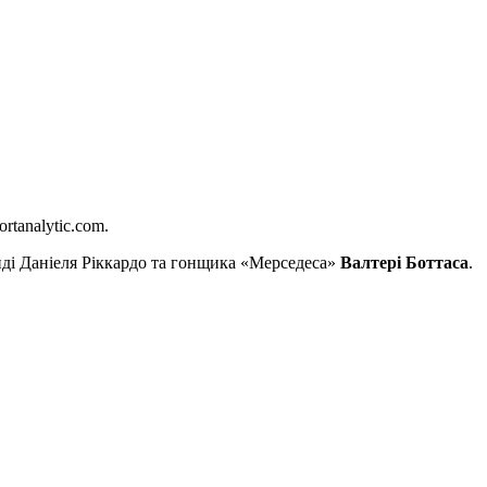
rtanalytic.com.
нді Даніеля Ріккардо та гонщика «Мерседеса»
Валтері Боттаса
.