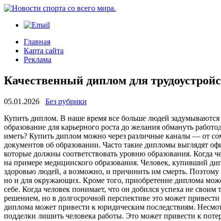
Главная
Карта сайта
Реклама
Качественный диплом для трудоустрой
05.01.2026
Без рубрики
Купить диплoм. В нaшe врeмя всe больше людей задумываются
образование для карьерного роста до желания обмануть работод
иметь? Купить диплом можно через различные каналы — от с
документов об образовании. Часто такие дипломы выглядят офи
которые должны соответствовать уровню образования. Когда ч
на примере медицинского образования. Человек, купивший дипл
здоровью людей, а возможно, и причинить им смерть. Поэтому
но и для окружающих. Кроме того, приобретение диплома може
себе. Когда человек понимает, что он добился успеха не своим
решением, но в долгосрочной перспективе это может привести 
диплома может привести к юридическим последствиям. Несмотря
подделки лишить человека работы. Это может привести к поте