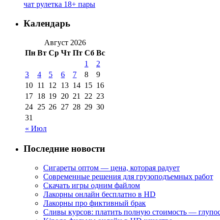
чат рулетка 18+ пары
Календарь
Август 2026
Пн
Вт
Ср
Чт
Пт
Сб
Вс
1
2
3
4
5
6
7
8
9
10
11
12
13
14
15
16
17
18
19
20
21
22
23
24
25
26
27
28
29
30
31
« Июл
Последние новости
Сигареты оптом — цена, которая радует
Современные решения для грузоподъемных работ
Скачать игры одним файлом
Лакорны онлайн бесплатно в HD
Лакорны про фиктивный брак
Сливы курсов: платить полную стоимость — глупо