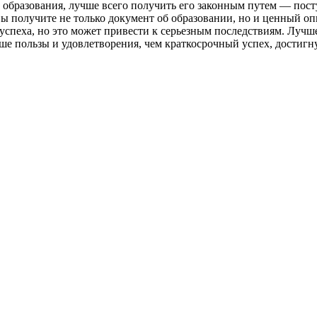
го образования, лучше всего получить его законным путем — пос
вы получите не только документ об образовании, но и ценный оп
спеха, но это может привести к серьезным последствиям. Лучше
льше пользы и удовлетворения, чем краткосрочный успех, достиг