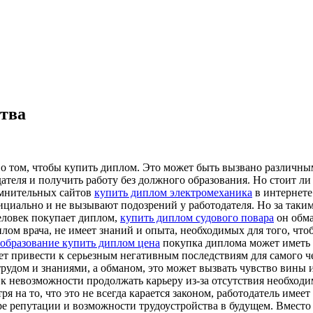
ства
 о том, чтобы купить диплом. Это может быть вызвано различн
ателя и получить работу без должного образования. Но стоит ли
омнительных сайтов
купить диплом электромеханика
в интернете
циально и не вызывают подозрений у работодателя. Но за таким
еловек покупает диплом,
купить диплом судового повара
он обма
ом врача, не имеет знаний и опыта, необходимых для того, что
образование купить диплом цена
покупка диплома может иметь к
т привести к серьезным негативным последствиям для самого че
 трудом и знаниями, а обманом, это может вызвать чувство вины
к невозможности продолжать карьеру из-за отсутствия необходи
 на то, что это не всегда карается законом, работодатель имее
ре репутации и возможности трудоустройства в будущем. Вместо