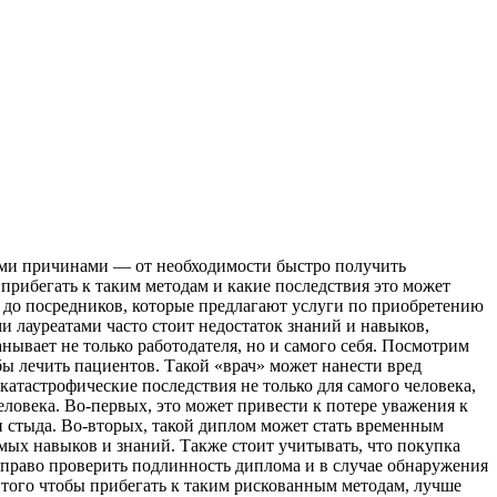
ыми причинами — от необходимости быстро получить
 прибегать к таким методам и какие последствия это может
 до посредников, которые предлагают услуги по приобретению
и лауреатами часто стоит недостаток знаний и навыков,
нывает не только работодателя, но и самого себя. Посмотрим
бы лечить пациентов. Такой «врач» может нанести вред
атастрофические последствия не только для самого человека,
ловека. Во-первых, это может привести к потере уважения к
 и стыда. Во-вторых, такой диплом может стать временным
мых навыков и знаний. Также стоит учитывать, что покупка
т право проверить подлинность диплома и в случае обнаружения
 того чтобы прибегать к таким рискованным методам, лучше