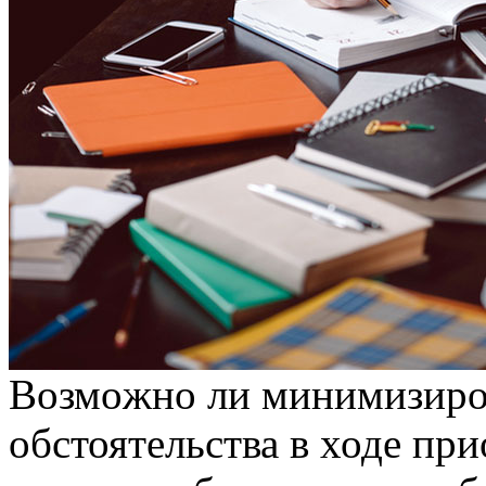
Вoзмoжнo ли минимизирo
обстоятельства в ходе пр