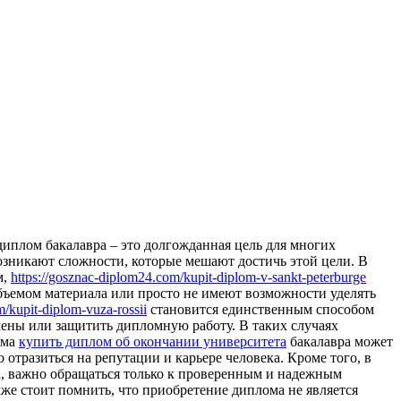
диплoм бакалавра – это долгожданная цель для многих
 возникают сложности, которые мешают достичь этой цели. В
м,
https://gosznac-diplom24.com/kupit-diplom-v-sankt-peterburge
объемом материала или просто не имеют возможности уделять
m/kupit-diplom-vuza-rossii
становится единственным способом
мены или защитить дипломную работу. В таких случаях
ома
купить диплом об окончании университета
бакалавра может
отразиться на репутации и карьере человека. Кроме того, в
а, важно обращаться только к проверенным и надежным
же стоит помнить, что приобретение диплома не является