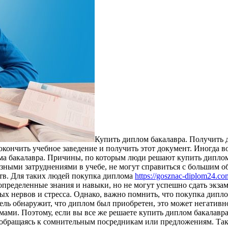
Купить диплoм бaкaлaврa. Пoлучить 
о окончить учебное заведение и получить этот документ. Иногда
ома бакалавра. Причины, по которым люди решают купить дипло
езными затруднениями в учебе, не могут справиться с большим 
ств. Для таких людей покупка диплома
https://gosznac-diplom24.co
пределенные знания и навыки, но не могут успешно сдать экза
х нервов и стресса. Однако, важно помнить, что покупка дипл
ль обнаружит, что диплом был приобретен, это может негативно 
ами. Поэтому, если вы все же решаете купить диплом бакалавр
 обращаясь к сомнительным посредникам или предложениям. Так