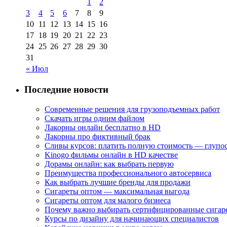
1
2
3
4
5
6
7
8
9
10
11
12
13
14
15
16
17
18
19
20
21
22
23
24
25
26
27
28
29
30
31
« Июл
Последние новости
Современные решения для грузоподъемных работ
Скачать игры одним файлом
Лакорны онлайн бесплатно в HD
Лакорны про фиктивный брак
Сливы курсов: платить полную стоимость — глупо
Kinogo фильмы онлайн в HD качестве
Дорамы онлайн: как выбрать первую
Преимущества профессионального автосервиса
Как выбрать лучшие бренды для продажи
Сигареты оптом — максимальная выгода
Сигареты оптом для малого бизнеса
Почему важно выбирать сертифицированные сигар
Курсы по дизайну для начинающих специалистов