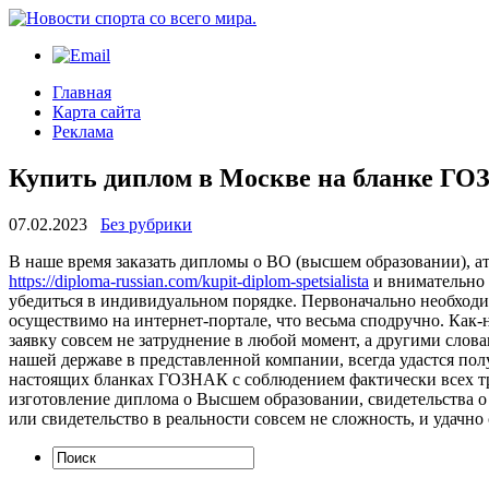
Главная
Карта сайта
Реклама
Купить диплом в Москве на бланке ГО
07.02.2023
Без рубрики
В нaшe врeмя заказать дипломы о ВО (высшем образовании), атт
https://diploma-russian.com/kupit-diplom-spetsialista
и внимательно 
убедиться в индивидуальном порядке. Первоначально необходим
осуществимо на интернет-портале, что весьма сподручно. Как-
заявку совсем не затруднение в любой момент, а другими слова
нашей державе в представленной компании, всегда удастся по
настоящих бланках ГОЗНАК с соблюдением фактически всех треб
изготовление диплома о Высшем образовании, свидетельства о 
или свидетельство в реальности совсем не сложность, и удачно