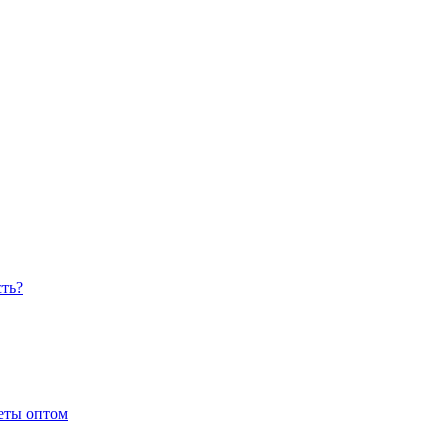
сть?
еты оптом