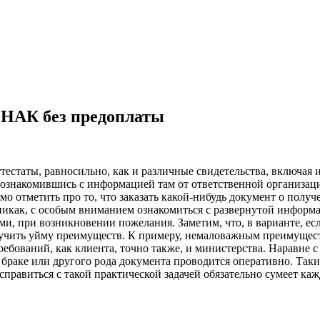
ЗНАК без предоплаты
естаты, равносильно, как и различные свидетельства, включая и
ознакомившись с информацией там от ответственной организации
о отметить про то, что заказать какой-нибудь документ о получ
никак, с особым вниманием ознакомиться с развернутой информа
ми, при возникновении пожелания. Заметим, что, в варианте, ес
лучить уйму преимуществ. К примеру, немаловажным преимущест
ований, как клиента, точно также, и министерства. Наравне с 
браке или другого рода документа проводится оперативно. Таки
 справиться с такой практической задачей обязательно сумеет ка