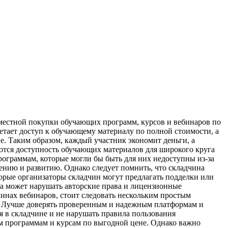
вместной покупки обучающих программ, курсов и вебинаров по
тает доступ к обучающему материалу по полной стоимости, а
е. Таким образом, каждый участник экономит деньги, а
тся доступность обучающих материалов для широкого круга
рограммам, которые могли бы быть для них недоступны из-за
ению и развитию. Однако следует помнить, что складчина
торые организаторы складчин могут предлагать подделки или
на может нарушать авторские права и лицензионные
чинах вебинаров, стоит следовать нескольким простым
в. Лучше доверять проверенным и надежным платформам и
я в складчине и не нарушать правила пользования
м программам и курсам по выгодной цене. Однако важно