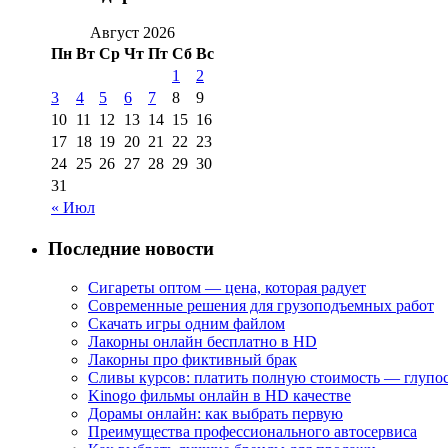
Август 2026
Пн
Вт
Ср
Чт
Пт
Сб
Вс
1
2
3
4
5
6
7
8
9
10
11
12
13
14
15
16
17
18
19
20
21
22
23
24
25
26
27
28
29
30
31
« Июл
Последние новости
Сигареты оптом — цена, которая радует
Современные решения для грузоподъемных работ
Скачать игры одним файлом
Лакорны онлайн бесплатно в HD
Лакорны про фиктивный брак
Сливы курсов: платить полную стоимость — глупо
Kinogo фильмы онлайн в HD качестве
Дорамы онлайн: как выбрать первую
Преимущества профессионального автосервиса