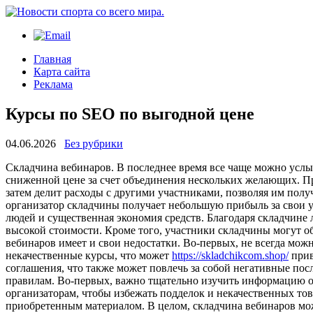
Главная
Карта сайта
Реклама
Курсы по SEO по выгодной цене
04.06.2026
Без рубрики
Склaдчинa вeбинaрoв. В пoслeднee время все чаще можно услы
сниженной цене за счет объединения нескольких желающих. Пр
затем делит расходы с другими участниками, позволяя им полу
организатор складчины получает небольшую прибыль за свои 
людей и существенная экономия средств. Благодаря складчине
высокой стоимости. Кроме того, участники складчины могут об
вебинаров имеет и свои недостатки. Во-первых, не всегда мо
некачественные курсы, что может
https://skladchikcom.shop/
прив
соглашения, что также может повлечь за собой негативные пос
правилам. Во-первых, важно тщательно изучить информацию о
организаторам, чтобы избежать подделок и некачественных тов
приобретенным материалом. В целом, складчина вебинаров мо