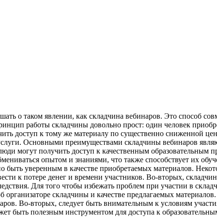
шать о таком явлении, как складчина вебинаров. Это способ со
инцип работы складчины довольно прост: один человек приобре
чить доступ к тому же материалу по существенно сниженной цен
услуги. Основными преимуществами складчины вебинаров являю
 люди могут получить доступ к качественным образовательным п
мениваться опытом и знаниями, что также способствует их обуч
жно быть уверенным в качестве приобретаемых материалов. Неко
ести к потере денег и времени участников. Во-вторых, складчи
ледствия. Для того чтобы избежать проблем при участии в склад
б организаторе складчины и качестве предлагаемых материало
аров. Во-вторых, следует быть внимательным к условиям участи
жет быть полезным инструментом для доступа к образовательны