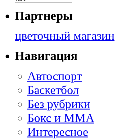
Партнеры
цветочный магазин
Навигация
Автоспорт
Баскетбол
Без рубрики
Бокс и ММА
Интересное