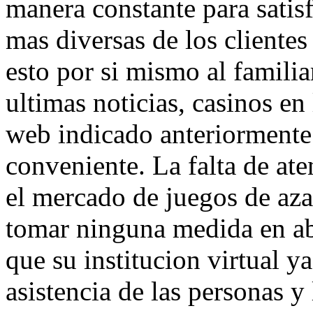
manera constante para satis
mas diversas de los clientes
esto por si mismo al famili
ultimas noticias, casinos en
web indicado anteriorment
conveniente. La falta de at
el mercado de juegos de azar
tomar ninguna medida en ab
que su institucion virtual y
asistencia de las personas y