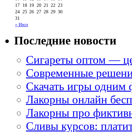
17
18
19
20
21
22
23
24
25
26
27
28
29
30
31
« Июл
Последние новости
Сигареты оптом — це
Современные решени
Скачать игры одним
Лакорны онлайн бесп
Лакорны про фиктив
Сливы курсов: плати