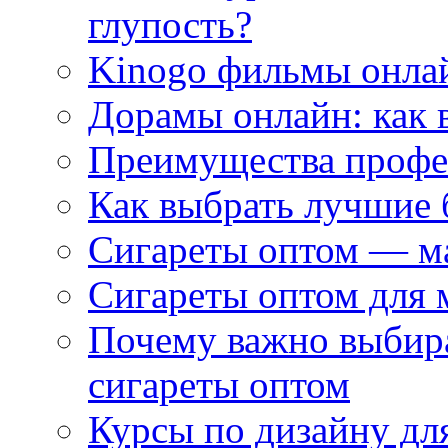
глупость?
Kinogo фильмы онлай
Дорамы онлайн: как 
Преимущества профес
Как выбрать лучшие 
Сигареты оптом — м
Сигареты оптом для 
Почему важно выбир
сигареты оптом
Курсы по дизайну дл