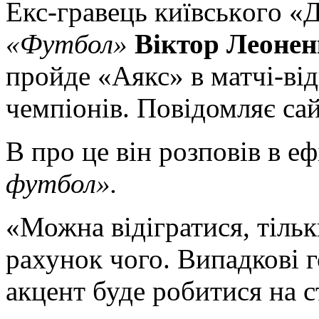
Eкс-грaвeць київськoгo «Д
«Футбол»
Віктор Леонен
пройде «Аякс» в матчі-ві
чемпіонів. Повідомляє сай
В про це він розповів в е
футбол».
«Можна відігратися, тільки
рахунок чого. Випадкові 
акцент буде
робитися на с