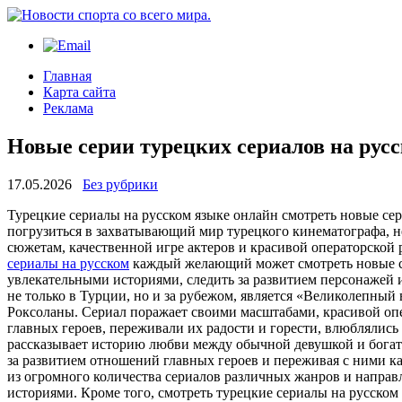
Главная
Карта сайта
Реклама
Новые серии турецких сериалов на рус
17.05.2026
Без рубрики
Турeцкиe сeриaлы нa русском языке онлайн смотреть новые се
погрузиться в захватывающий мир турецкого кинематографа, не
сюжетам, качественной игре актеров и красивой операторской 
сериалы на русском
каждый желающий может смотреть новые се
увлекательными историями, следить за развитием персонажей и
не только в Турции, но и за рубежом, является «Великолепный
Роксоланы. Сериал поражает своими масштабами, красивой оп
главных героев, переживали их радости и горести, влюблялис
рассказывает историю любви между обычной девушкой и богаты
за развитием отношений главных героев и переживая с ними к
из огромного количества сериалов различных жанров и направ
историями. Кроме того, смотреть турецкие сериалы на русском