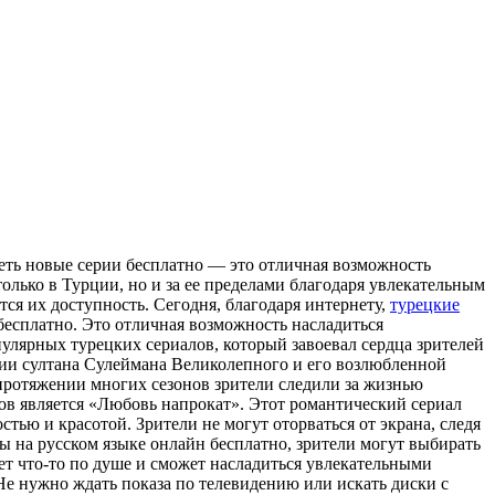
реть новые серии бесплатно — это отличная возможность
олько в Турции, но и за ее пределами благодаря увлекательным
ся их доступность. Сегодня, благодаря интернету,
турецкие
есплатно. Это отличная возможность насладиться
улярных турецких сериалов, который завоевал сердца зрителей
ении султана Сулеймана Великолепного и его возлюбленной
протяжении многих сезонов зрители следили за жизнью
лов является «Любовь напрокат». Этот романтический сериал
ью и красотой. Зрители не могут оторваться от экрана, следя
ы на русском языке онлайн бесплатно, зрители могут выбирать
ет что-то по душе и сможет насладиться увлекательными
Не нужно ждать показа по телевидению или искать диски с