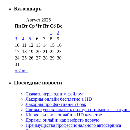
Календарь
Август 2026
Пн
Вт
Ср
Чт
Пт
Сб
Вс
1
2
3
4
5
6
7
8
9
10
11
12
13
14
15
16
17
18
19
20
21
22
23
24
25
26
27
28
29
30
31
« Июл
Последние новости
Скачать игры одним файлом
Лакорны онлайн бесплатно в HD
Лакорны про фиктивный брак
Сливы курсов: платить полную стоимость — глупо
Kinogo фильмы онлайн в HD качестве
Дорамы онлайн: как выбрать первую
Преимущества профессионального автосервиса