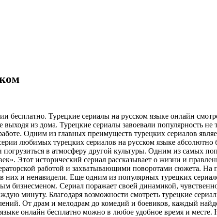
ском
рии бесплатно. Турецкие сериалы на русском языке онлайн смот
 выходя из дома. Турецкие сериалы завоевали популярность не т
работе. Одним из главных преимуществ турецких сериалов являет
рии любимых турецких сериалов на русском языке абсолютно б
 погрузиться в атмосферу другой культуры. Одним из самых поп
 век». Этот исторический сериал рассказывает о жизни и правл
ераторской работой и захватывающими поворотами сюжета. На 
ь в них и ненавидели. Еще одним из популярных турецких сериа
м бизнесменом. Сериал поражает своей динамикой, чувственност
аждую минуту. Благодаря возможности смотреть турецкие сериал
лений. От драм и мелодрам до комедий и боевиков, каждый найд
 языке онлайн бесплатно можно в любое удобное время и месте. 