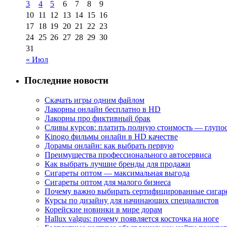
3
4
5
6
7
8
9
10
11
12
13
14
15
16
17
18
19
20
21
22
23
24
25
26
27
28
29
30
31
« Июл
Последние новости
Скачать игры одним файлом
Лакорны онлайн бесплатно в HD
Лакорны про фиктивный брак
Сливы курсов: платить полную стоимость — глупо
Kinogo фильмы онлайн в HD качестве
Дорамы онлайн: как выбрать первую
Преимущества профессионального автосервиса
Как выбрать лучшие бренды для продажи
Сигареты оптом — максимальная выгода
Сигареты оптом для малого бизнеса
Почему важно выбирать сертифицированные сигар
Курсы по дизайну для начинающих специалистов
Корейские новинки в мире дорам
Hallux valgus: почему появляется косточка на ноге