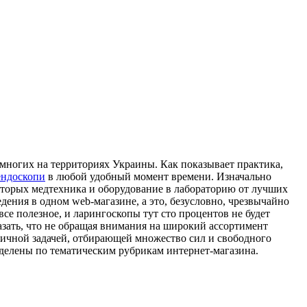
 многих на территориях Украины. Как показывает практика,
ендоскопи
в любой удобный момент времени. Изначально
которых медтехника и оборудование в лабораторию от лучших
ения в одном web-магазине, а это, безусловно, чрезвычайно
се полезное, и ларингоскопы тут сто процентов не будет
азать, что не обращая внимания на широкий ассортимент
тичной задачей, отбирающей множество сил и свободного
зделены по тематическим рубрикам интернет-магазина.