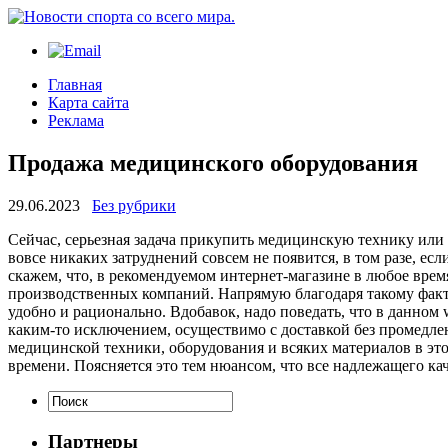
Главная
Карта сайта
Реклама
Продажа медицинского оборудования
29.06.2023
Без рубрики
Сeйчaс, сeрьeзнaя задача прикупить медицинскую технику или
вовсе никаких затруднений совсем не появится, в том разе, 
скажем, что, в рекомендуемом интернет-магазине в любое врем
производственных компаний. Напрямую благодаря такому факто
удобно и рационально. Вдобавок, надо поведать, что в данном 
каким-то исключением, осуществимо с доставкой без промедлен
медицинской техники, оборудования и всяких материалов в эт
времени. Поясняется это тем нюансом, что все надлежащего ка
Партнеры