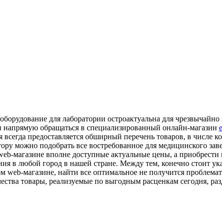
 оборудование для лаборатории остроактуальна для чрезвычайно
если напрямую обращаться в специализированный онлайн-магазин
я всегда предоставляется обширный перечень товаров, в числе 
ру можно подобрать все востребованное для медицинского завед
web-магазине вполне доступные актуальные цены, а приобрести в
ия в любой город в нашей стране. Между тем, конечно стоит ук
ом web-магазине, найти все оптимальное не получится проблема
чества товары, реализуемые по выгодным расценкам сегодня, ра