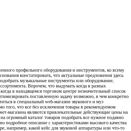
твенного профильного оборудования и инструментов, ко всему
основания констатировать, что актуальные предложения здесь
ь подобрать музыкальные инструменты или оборудование,
ссортимента. Впрочем, что выдумать когда в разных
 когда в находящемся торговом центре незначительный список
оптимизировать поставленную задачу возможно, в чем конкретно
титься в специальный web-магазин звукового и муз
мо того, что все без исключения товары в рекомендуемом
ернет-магазина являются привлекательные действующие цены на
я на огромный каталог товаров подобрать все нужное подавно
ено подробное описание с характеристиками высокого качества
ре, например, какой кейс для звуковой аппаратуры или что-то