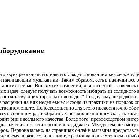
оборудование
го звука реально всего-навсего с задействованием высококачес
 и начинающим музыкантам. Таким образом, есть в наличии все 
 многих сейчас. Вне всяких сомнений, для того чтобы довелос
 задач, следует получать возможность избирать из солидного а
соответствующих торговых площадок? По-другому, не редкость,
ые расценки на них недешевые? Исходя из практики на порядок 
ственном опыте. Непосредственно для этого предостаточно обра
ых в солидном разнообразии. Еще явно не лишним сказать касае
одит они идеального качества. Более того, превосходством инт
дназначения, включительно и для диджеев. Между тем, не смотр
торов. Первоначально, на страницах онлайн-магазина предоставл
же время, в разе, если возникнут разноплановые хлопоты в выбо