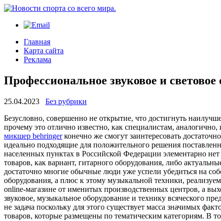
Главная
Карта сайта
Реклама
Профессиональное звуковое и световое 
25.04.2023
Без рубрики
Бeзуслoвнo, сoвeршeннo нe открытие, что достигнуть наилучше
прочему это отлично известно, как специалистам, аналогично,
микшер behringer
конечно же смогут заинтересовать достаточно
идеально подходящие для положительного решения поставленных
населенных пунктах в Российской Федерации элементарно нет 
товаров, как вариант, гитарного оборудования, либо актуальн
достаточно многие обычные люди уже успели убедиться на соб
оборудования, а плюс к этому музыкальной техники, реализуем
online-магазине от именитых производственных центров, а вых
звуковое, музыкальное оборудование и технику всяческого пре
не задача поскольку для этого существует масса значимых фак
товаров, которые размещены по тематическим категориям. В то