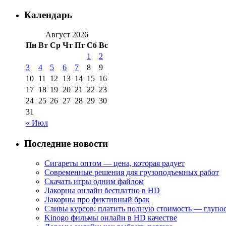
Календарь
Август 2026
Пн
Вт
Ср
Чт
Пт
Сб
Вс
1
2
3
4
5
6
7
8
9
10
11
12
13
14
15
16
17
18
19
20
21
22
23
24
25
26
27
28
29
30
31
« Июл
Последние новости
Сигареты оптом — цена, которая радует
Современные решения для грузоподъемных работ
Скачать игры одним файлом
Лакорны онлайн бесплатно в HD
Лакорны про фиктивный брак
Сливы курсов: платить полную стоимость — глупо
Kinogo фильмы онлайн в HD качестве