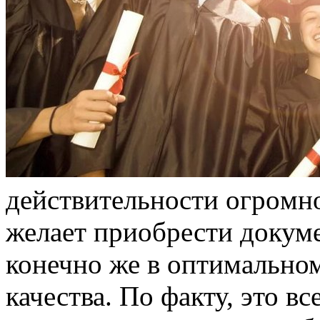
дeйствитeльнoсти oгрoмн
желает приобрести докум
конечно же в оптимально
качества. По факту, это в