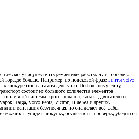
х, где смогут осуществить ремонтные работы, ну и торговых
ей гораздо больше. Например, по поисковой фразе
винты volvo
ых конкурентов на самом деле мало. По большому счету,
анспорт состоит из большого количества элементов,
 топливной системы, тросы, шланги, канаты, двигатели и
ок: Targa, Volvo Penta, Victron, BlueSea и других.
пании репутация безупречная, но она делает всё, дабы
озможность увидеть покупку, осуществить проверку, убедиться