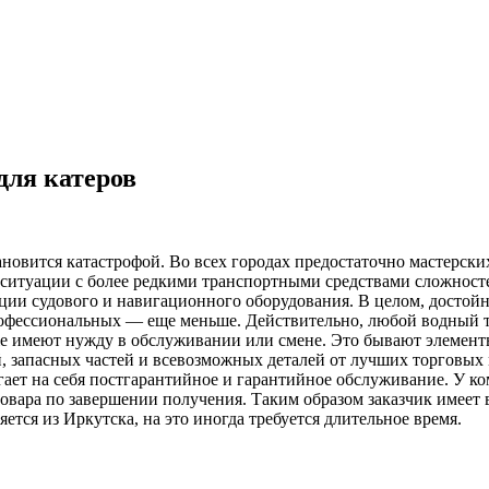
для катеров
ановится катастрофой. Во всех городах предостаточно мастерски
В ситуации с более редкими транспортными средствами сложност
ции судового и навигационного оборудования. В целом, достойн
офессиональных — еще меньше. Действительно, любой водный тр
е имеют нужду в обслуживании или смене. Это бывают элементы
 запасных частей и всевозможных деталей от лучших торговых мар
ает на себя постгарантийное и гарантийное обслуживание. У ком
вара по завершении получения. Таким образом заказчик имеет в
ется из Иркутска, на это иногда требуется длительное время.