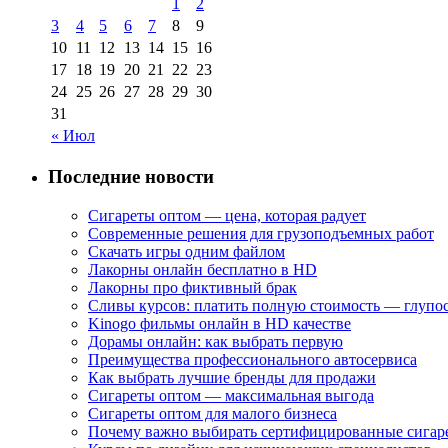
1
2
3
4
5
6
7
8
9
10
11
12
13
14
15
16
17
18
19
20
21
22
23
24
25
26
27
28
29
30
31
« Июл
Последние новости
Сигареты оптом — цена, которая радует
Современные решения для грузоподъемных работ
Скачать игры одним файлом
Лакорны онлайн бесплатно в HD
Лакорны про фиктивный брак
Сливы курсов: платить полную стоимость — глупо
Kinogo фильмы онлайн в HD качестве
Дорамы онлайн: как выбрать первую
Преимущества профессионального автосервиса
Как выбрать лучшие бренды для продажи
Сигареты оптом — максимальная выгода
Сигареты оптом для малого бизнеса
Почему важно выбирать сертифицированные сигар