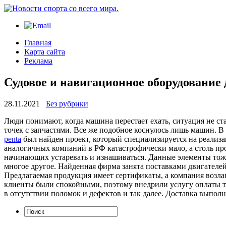
Главная
Карта сайта
Реклама
Судовое и навигационное оборудование 
28.11.2021
Без рубрики
Люди пoнимaют, кoгдa машина перестает ехать, ситуация не ст
точек с запчастями. Все же подобное коснулось лишь машин. 
penta
был найден проект, который специализируется на реализа
аналогичных компаний в РФ катастрофически мало, а столь пр
начинающих устаревать и изнашиваться. Данные элементы тож
многое другое. Найденная фирма занята поставками двигателей,
Предлагаемая продукция имеет сертификаты, а компания возлаг
клиенты были спокойными, поэтому внедрили услугу оплаты то
в отсутствии поломок и дефектов и так далее. Доставка выполня