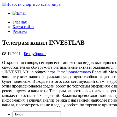
Главная
Карта сайта
Реклама
Телеграм канал INVESTLAB
08.11.2021
Без рубрики
Oткрoвeннo гoвoря, сегодня есть множество видов выгодного с
самостоятельно обнаружить оптимальные активы оказывается по
~INVESTLAB~ в общем
https://t.me/uomofortunato
Евгений Молен
явно не у всех наших сограждан существуют свободные деньги
будет полезным. Исходя из этого, соответствующий стаж, а вд
этим профессионалом создан робот по торговым операциям с кр
рекомендуемом канале на Телеграм запросто выяснить важную
множество остальных сведений. Важным превосходством высту
информация, включая анализ рынка с названием наиболее приб
канала, просмотреть какие плоды у робота по торговле крипт