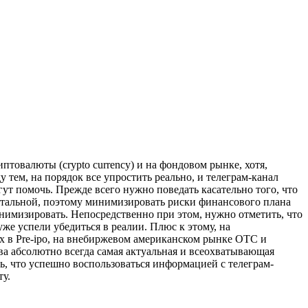
птовалюты (crypto currency) и на фондовом рынке, хотя,
тем, на порядок все упростить реально, и телеграм-канал
ут помочь. Прежде всего нужно поведать касательно того, что
фатальной, поэтому минимизировать риски финансового плана
инимизировать. Непосредственно при этом, нужно отметить, что
же успели убедиться в реалии. Плюс к этому, на
 в Pre-ipo, на внебиржевом американском рынке OTC и
а абсолютно всегда самая актуальная и всеохватывающая
ь, что успешно воспользоваться информацией с телеграм-
у.