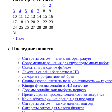
1
2
3
4
5
6
7
8
9
10
11
12
13
14
15
16
17
18
19
20
21
22
23
24
25
26
27
28
29
30
31
« Июл
Последние новости
Сигареты оптом — цена, которая радует
Современные решения для грузоподъемных работ
Скачать игры одним файлом
Лакорны онлайн бесплатно в HD
Лакорны про фиктивный брак
Сливы курсов: платить полную стоимость — глупо
Kinogo фильмы онлайн в HD качестве
Дорамы онлайн: как выбрать первую
Преимущества профессионального автосервиса
Как выбрать лучшие бренды для продажи
Сигареты оптом — максимальная выгода
Сигареты оптом для малого бизнеса