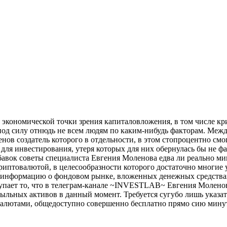
 экономической точки зрения капиталовложения, в том числе кри
д силу отнюдь не всем людям по каким-нибудь факторам. Между 
ов создатель которого в отдельности, в этом стопроцентно смог
 для инвестирования, утеря которых для них обернулась бы не 
обавок советы специалиста Евгения Моленова едва ли реально м
иптовалютой, в целесообразности которого достаточно многие у
 информацию о фондовом рынке, вложенных денежных средствах
пает то, что в телеграм-канале ~INVESTLAB~ Евгения Моленов
ыльных активов в данный момент. Требуется сугубо лишь указат
овалютами, общедоступно совершенно бесплатно прямо сию минут