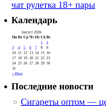
чат рулетка 18+ пары
Календарь
Август 2026
Пн
Вт
Ср
Чт
Пт
Сб
Вс
1
2
3
4
5
6
7
8
9
10
11
12
13
14
15
16
17
18
19
20
21
22
23
24
25
26
27
28
29
30
31
« Июл
Последние новости
Сигареты оптом — це