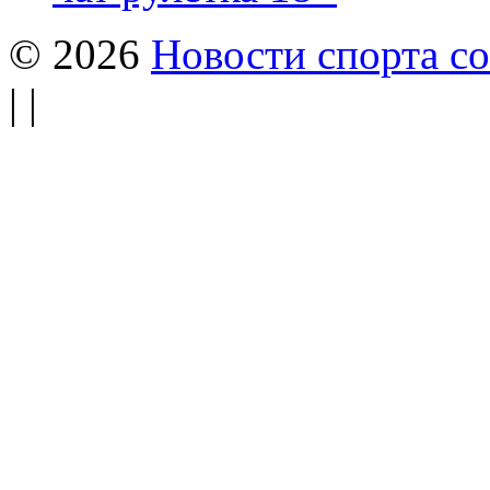
© 2026
Новости спорта со
| |