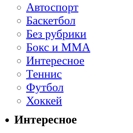
Автоспорт
Баскетбол
Без рубрики
Бокс и ММА
Интересное
Теннис
Футбол
Хоккей
Интересное