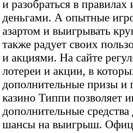
и разобраться в правилах 
деньгами. А опытные игр
азартом и выигрывать кр
также радует своих поль
и акциями. На сайте регу
лотереи и акции, в котор
дополнительные призы и 
казино Типпи позволяет и
дополнительные средства 
шансы на выигрыш. Офиц