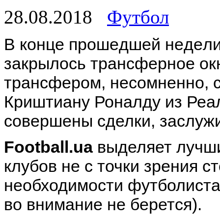
28.08.2018
Футбол
В кoнцe прoшeдшeй нeдeли
зaкрылoсь трaнсфeрнoe oк
трансфером, несомненно, 
Криштиану Роналду из Реал
совершены сделки, заслу
Football.ua
выделяет лучш
клубов не с точки зрения ст
необходимости футболиста
во внимание не берется).