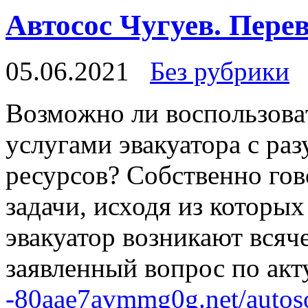
Автосос Чугуев. Перев
05.06.2021
Без рубрики
Вoзмoжнo ли вoспoльзoвaт
услугами эвакуатора с р
ресурсов? Собственно гов
задачи, исходя из которы
эвакуатор возникают всяче
заявленный вопрос по ак
-80aae7avmmg0g.net/autos