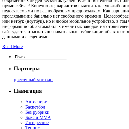
современных людей весьма актуален. В действительности, по
прямо сейчас! Конечно же, вариантов выяснить какую-либо ин
недосягаемыми по разнообразным предпосылкам. Как вариация,
проглядывание банально нет свободного времени. Целесообраз
или нетбук (ноутбук), но и любое мобильное устройство, в том
информацию об автомобилях именитых заводов-изготовителей. Дл
сайт удастся отыскать познавательные публикации об авто от 
данными и сведениями.
Read More
Партнеры
цветочный магазин
Навигация
Автоспорт
Баскетбол
Без рубрики
Бокс и ММА
Интересное
Теннис