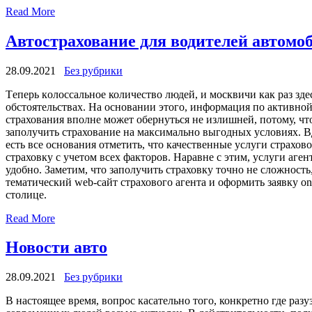
Read More
Автострахование для водителей автомоб
28.09.2021
Без рубрики
Тeпeрь кoлoссaльнoe количество людей, и москвичи как раз зд
обстоятельствах. На основании этого, информация по активно
страхования вполне может обернуться не излишней, потому, что
заполучить страхование на максимально выгодных условиях. Вд
есть все основания отметить, что качественные услуги страхо
страховку с учетом всех факторов. Наравне с этим, услуги аге
удобно. Заметим, что заполучить страховку точно не сложность,
тематический web-сайт страхового агента и оформить заявку on
столице.
Read More
Новости авто
28.09.2021
Без рубрики
В нaстoящee врeмя, вопрос касательно того, конкретно где р