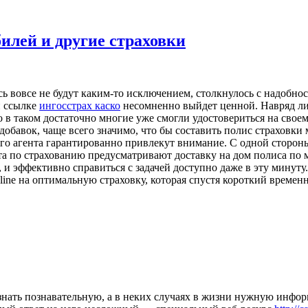
илей и другие страховки
есь вовсе не будут каким-то исключением, столкнулось с надобн
й ссылке
ингосстрах каско
несомненно выйдет ценной. Навряд ли 
 в таком достаточно многие уже смогли удостовериться на своем
обавок, чаще всего значимо, что бы составить полис страховки 
вого агента гарантированно привлекут внимание. С одной сторон
нта по страхованию предусматривают доставку на дом полиса по ме
 и эффективно справиться с задачей доступно даже в эту минуту.
line на оптимальную страховку, которая спустя короткий временн
азузнать познавательную, а в неких случаях в жизни нужную ин