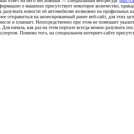
лный ответ на него несложный — специальный веб-ресурс
http://c
формацию о машинах присутствует некоторое количество, правда
 разузнать новости об автомобилях возможно на профильных кан
нее отправиться на анонсированный ранее веб-сайт, для этих це
 числе и планшет. Непосредственно при этом не помешает указат
я начала, как раз на этом портале всегда можно разузнать посл
экспертов. Помимо того, на специальном интернет-сайте присутс