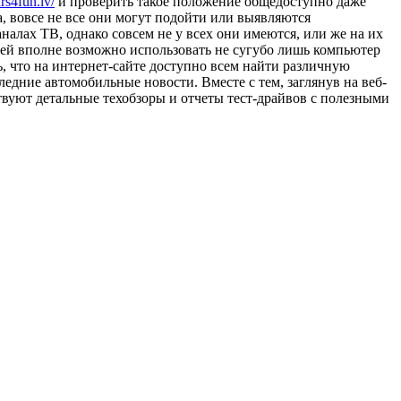
ars4fun.lv/
и проверить такое положение общедоступно даже
, вовсе не все они могут подойти или выявляются
алах ТВ, однако совсем не у всех они имеются, или же на их
лей вполне возможно использовать не сугубо лишь компьютер
ь, что на интернет-сайте доступно всем найти различную
едние автомобильные новости. Вместе с тем, заглянув на веб-
твуют детальные техобзоры и отчеты тест-драйвов с полезными