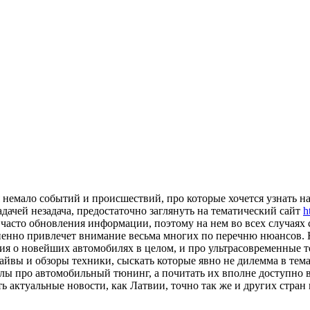
 немало событий и происшествий, про которые хочется узнать 
адачей незадача, предостаточно заглянуть на тематический сайт
h
ят часто обновления информации, поэтому на нем во всех случая
ненно привлечет внимание весьма многих по перечню нюансов. 
я о новейших автомобилях в целом, и про ультрасовременные те
айвы и обзоры техники, сыскать которые явно не дилемма в тем
ы про автомобильный тюнинг, а почитать их вполне доступно в 
ь актуальные новости, как Латвии, точно так же и других стран