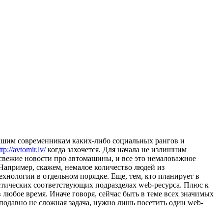
нашим современникам каких-либо социальных рангов и
ttp://avtomir.lv/
когда захочется. Для начала не излишним
х свежие новости про автомашины, и все это немаловажное
Например, скажем, немалое количество людей из
хнологии в отдельном порядке. Еще, тем, кто планирует в
атических соответствующих подразделах web-ресурса. Плюс к
любое время. Иначе говоря, сейчас быть в теме всех значимых
 подавно не сложная задача, нужно лишь посетить один web-