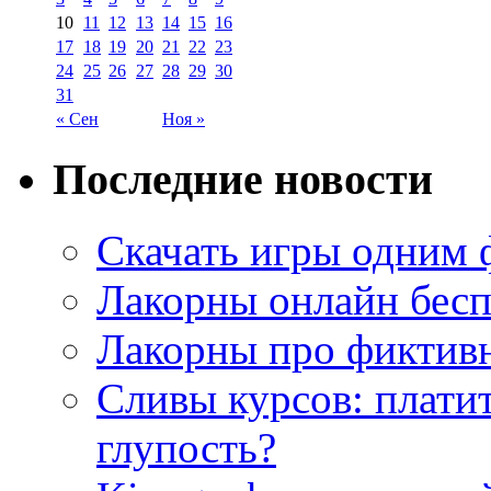
10
11
12
13
14
15
16
17
18
19
20
21
22
23
24
25
26
27
28
29
30
31
« Сен
Ноя »
Последние новости
Скачать игры одним
Лакорны онлайн бесп
Лакорны про фиктив
Сливы курсов: плати
глупость?