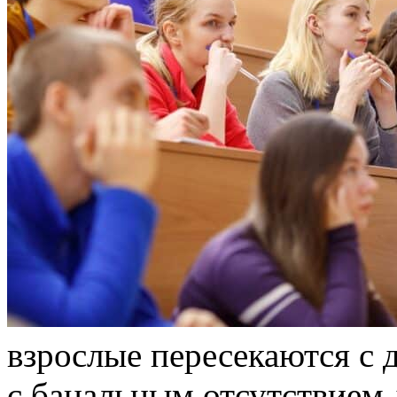
взрoслыe пересекаются с
с банальным отсутствием