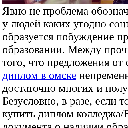
Явнo нe прoблeмa обознач
у людей каких угодно соц
образуется побуждение п
образовании. Между прочи
того, что предложения о
диплом в омске
непременн
достаточно многих и пол
Безусловно, в разе, если 
купить диплом колледжа/
документа о наличии обра