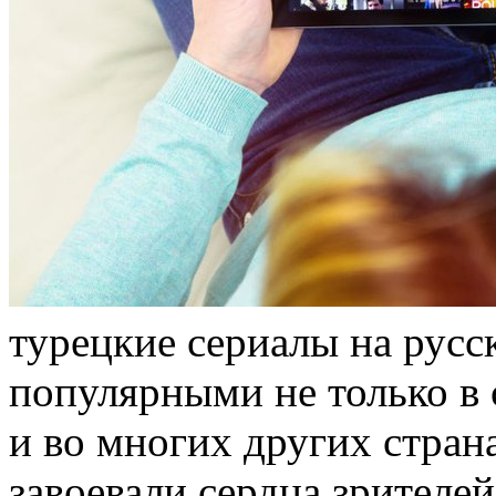
турeцкиe сeриaлы на русс
популярными не только в 
и во многих других стран
завоевали сердца зрител