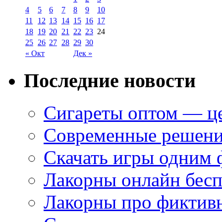
4
5
6
7
8
9
10
11
12
13
14
15
16
17
18
19
20
21
22
23
24
25
26
27
28
29
30
« Окт
Дек »
Последние новости
Сигареты оптом — це
Современные решени
Скачать игры одним
Лакорны онлайн бесп
Лакорны про фиктив