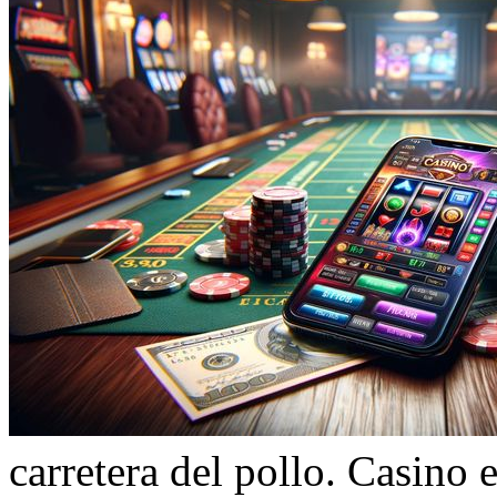
carretera del pollo. Casino e