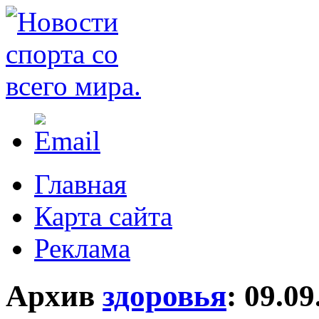
Главная
Карта сайта
Реклама
Архив
здоровья
:
09.09