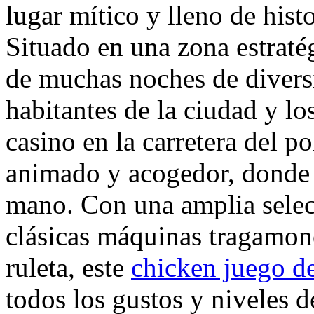
lugar mítico y lleno de hist
Situado en una zona estratég
de muchas noches de divers
habitantes de la ciudad y los
casino en la carretera del p
animado y acogedor, donde l
mano. Con una amplia selecc
clásicas máquinas tragamon
ruleta, este
chicken juego d
todos los gustos y niveles 