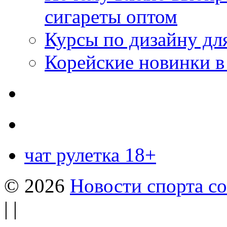
сигареты оптом
Курсы по дизайну дл
Корейские новинки в
чат рулетка 18+
© 2026
Новости спорта со
| |