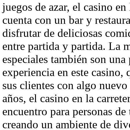
juegos de azar, el casino en
cuenta con un bar y restaur
disfrutar de deliciosas comi
entre partida y partida. La 
especiales también son una 
experiencia en este casino,
sus clientes con algo nuevo
años, el casino en la carret
encuentro para personas de 
creando un ambiente de div