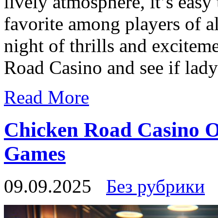
lively atmosphere, it’s easy 
favorite among players of al
night of thrills and excite
Road Casino and see if lady 
Read More
Chicken Road Casino O
Games
09.09.2025
Без рубрики