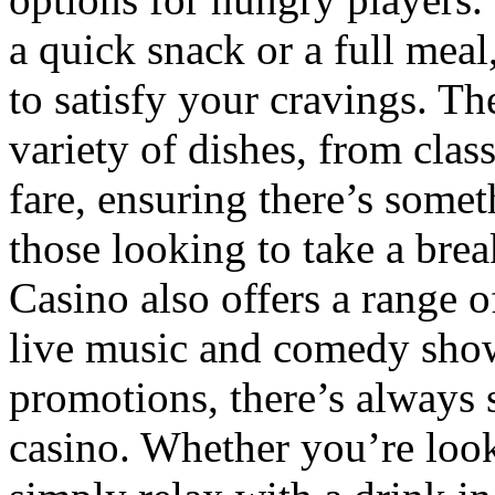
a quick snack or a full meal
to satisfy your cravings. Th
variety of dishes, from clas
fare, ensuring there’s somet
those looking to take a bre
Casino also offers a range 
live music and comedy show
promotions, there’s always
casino. Whether you’re look