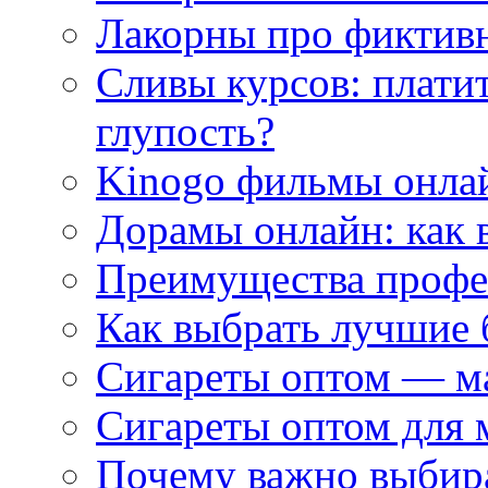
Лакорны про фиктив
Сливы курсов: плати
глупость?
Kinogo фильмы онлай
Дорамы онлайн: как 
Преимущества профес
Как выбрать лучшие 
Сигареты оптом — м
Сигареты оптом для 
Почему важно выбир