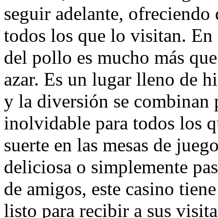
seguir adelante, ofreciendo 
todos los que lo visitan. En
del pollo es mucho más que
azar. Es un lugar lleno de h
y la diversión se combinan 
inolvidable para todos los q
suerte en las mesas de jueg
deliciosa o simplemente pa
de amigos, este casino tiene
listo para recibir a sus visi