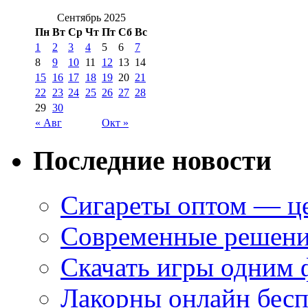
Сентябрь 2025
Пн
Вт
Ср
Чт
Пт
Сб
Вс
1
2
3
4
5
6
7
8
9
10
11
12
13
14
15
16
17
18
19
20
21
22
23
24
25
26
27
28
29
30
« Авг
Окт »
Последние новости
Сигареты оптом — це
Современные решени
Скачать игры одним
Лакорны онлайн бесп