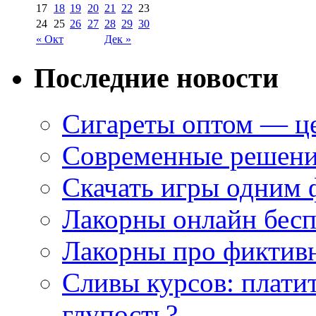
17
18
19
20
21
22
23
24
25
26
27
28
29
30
« Окт
Дек »
Последние новости
Сигареты оптом — це
Современные решени
Скачать игры одним
Лакорны онлайн бесп
Лакорны про фиктив
Сливы курсов: плати
глупость?