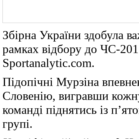
Збірнa Укрaїни здобула 
рамках відбору до ЧС-201
Sportanalytic.com.
Підопічні Мурзіна впевне
Словенію, вигравши кожну
команді піднятись із п’ято
групі.