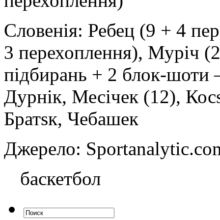
перехоплення)
Словенія: Ребец (9 + 4 пер
3 перехоплення), Муріч (2 
підбирань + 2 блок-шоти —
Дурнік, Месічек (12), Косs
Братsк, Чебашек
Джерело: Sportanalytic
баскетбол