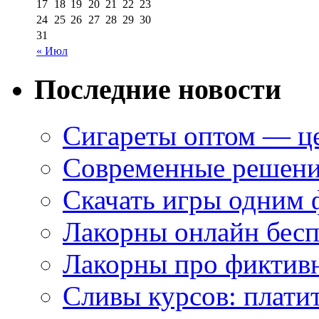
17
18
19
20
21
22
23
24
25
26
27
28
29
30
31
« Июл
Последние новости
Сигареты оптом — це
Современные решени
Скачать игры одним
Лакорны онлайн бесп
Лакорны про фиктив
Сливы курсов: плати